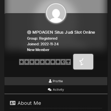
MPOAGEN Situs Judi Slot Online
Group: Registered
Joined: 2022-11-24
New Member
Profile
Activity
About Me