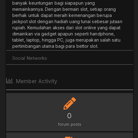
banyak keuntungan bagi siapapun yang
memainkannya. Dengan bermain slot, setiap orang
berhak untuk dapat meraih kemenangan berupa
jackpot slot dengan hadiah uang tunai sebesar jutaan
rupiah. Kemudahan akses dari slot online yang dapat
dimainkan via gadget apapun seperti handphone,
tablet, laptop, hingga PC, juga merupakan salah satu
pertimbangan utama bagi para bettor slot.
Social Networks
Member Activity
0
forum posts