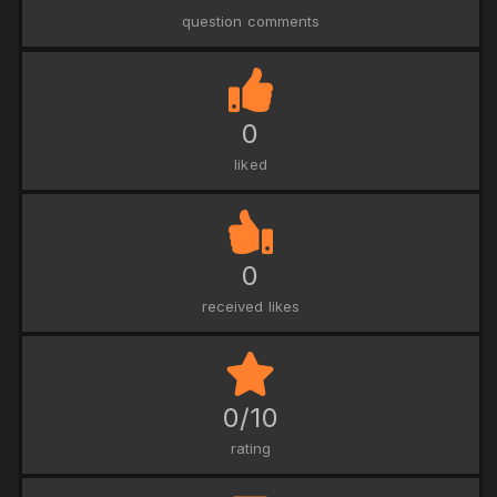
question comments
0
liked
0
received likes
0/10
rating